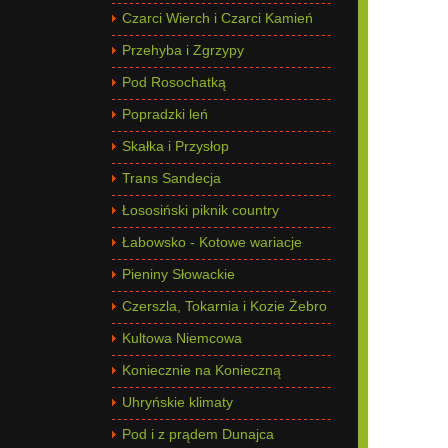
Czarci Wierch i Czarci Kamień
Przehyba i Zgrzypy
Pod Rosochatką
Popradzki leń
Skałka i Przysłop
Trans Sandecja
Łososiński piknik country
Łabowsko - Kotowe wariacje
Pieniny Słowackie
Czerszla, Tokarnia i Kozie Żebro
Kultowa Niemcowa
Koniecznie na Konieczną
Uhryńskie klimaty
Pod i z prądem Dunajca