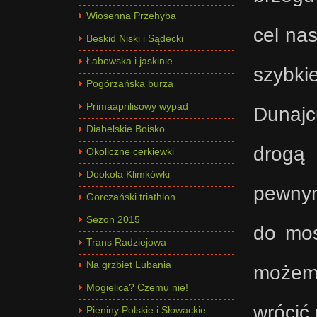
Wiosenna Przehyba
cel nas
Beskid Niski i Sądecki
Łabowska i jaskinie
szybki
Pogórzańska burza
Primaaprilisowy wypad
Dunajc
Diabelskie Boisko
drogą 
Okoliczne cerkiewki
Dookoła Klimkówki
pewnym
Gorczański triathlon
Sezon 2015
do mos
Trans Radziejowa
Na grzbiet Lubania
możemy
Mogielica? Czemu nie!
wrócić
Pieniny Polskie i Słowackie