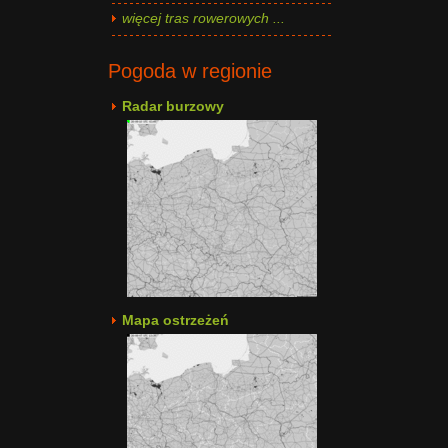
więcej tras rowerowych ...
Pogoda w regionie
Radar burzowy
Mapa ostrzeżeń