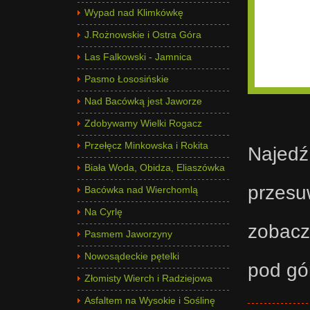
Wypad nad Klimkówkę
J.Rożnowskie i Ostra Góra
Las Falkowski - Jamnica
Pasmo Łososińskie
Nad Bacówką jest Jaworze
Zdobywamy Wielki Rogacz
Przełęcz Minkowska i Rokita
Najedź
Biała Woda, Obidza, Eliaszówka
przesu
Bacówka nad Wierchomlą
Na Cyrlę
zobacz
Pasmem Jaworzyny
Nowosądeckie pętelki
pod gó
Złomisty Wierch i Radziejowa
Asfaltem na Wysokie i Soślinę