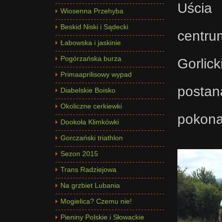
Uścia 
Wiosenna Przehyba
Beskid Niski i Sądecki
centr
Łabowska i jaskinie
Pogórzańska burza
Gorli
Primaaprilisowy wypad
postan
Diabelskie Boisko
Okoliczne cerkiewki
pokona
Dookoła Klimkówki
Gorczański triathlon
Sezon 2015
Trans Radziejowa
Na grzbiet Lubania
Mogielica? Czemu nie!
Pieniny Polskie i Słowackie