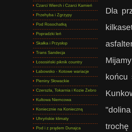
Czarci Wierch i Czarci Kamień
Dla pr
Przehyba i Zgrzypy
Pod Rosochatką
kilkas
Popradzki leń
asfalt
Skałka i Przysłop
Trans Sandecja
Mijamy
Łososiński piknik country
Łabowsko - Kotowe wariacje
końcu 
Pieniny Słowackie
Czerszla, Tokarnia i Kozie Żebro
Kunkow
Kultowa Niemcowa
"dolin
Koniecznie na Konieczną
Uhryńskie klimaty
troch
Pod i z prądem Dunajca