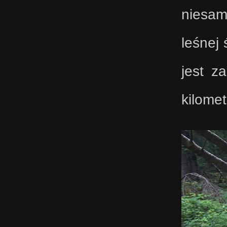
niesamo
leśnej 
jest z
kilomet