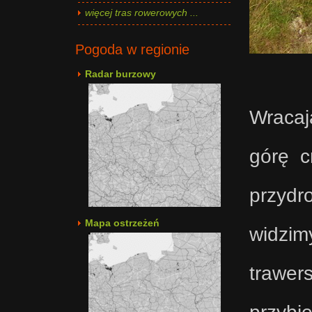
więcej tras rowerowych ...
Pogoda w regionie
Radar burzowy
Wracaj
górę c
przydr
Mapa ostrzeżeń
widzim
trawer
przybi