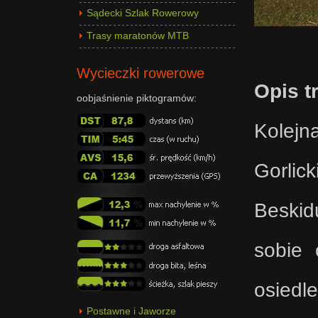
Sądecki Szlak Rowerowy
Trasy maratonów MTB
Wycieczki rowerowe
Opis t
oobjaśnienie piktogramów:
Kolej
Gorlic
Beskid
sobie 
osiedl
Postawne i Jaworze