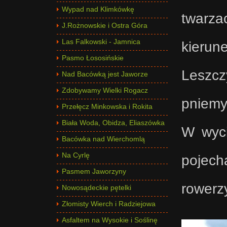
Wypad nad Klimkówkę
twarza
J.Rożnowskie i Ostra Góra
Las Falkowski - Jamnica
kierun
Pasmo Łososińskie
Leszcz
Nad Bacówką jest Jaworze
Zdobywamy Wielki Rogacz
pniemy
Przełęcz Minkowska i Rokita
Biała Woda, Obidza, Eliaszówka
W wyci
Bacówka nad Wierchomlą
Na Cyrlę
pojech
Pasmem Jaworzyny
rowerz
Nowosądeckie pętelki
Złomisty Wierch i Radziejowa
Asfaltem na Wysokie i Soślinę