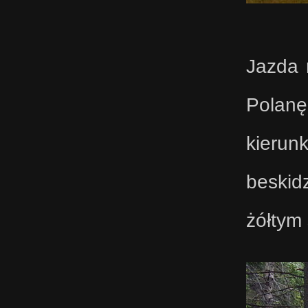
Jazda 
Polanę
kierun
beskid
żółtym 