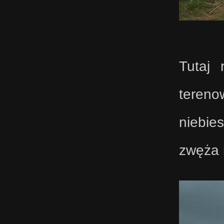
Tutaj 
tereno
niebie
zwęża 