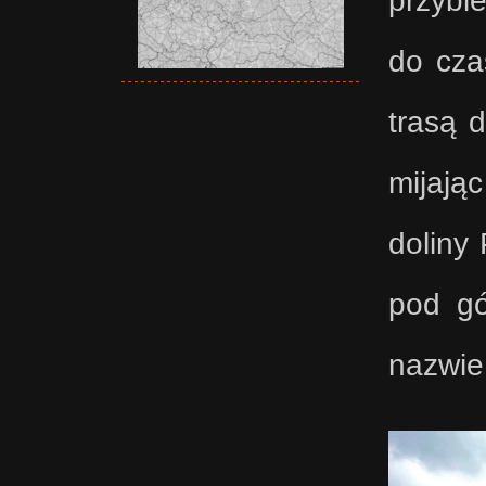
do cza
trasą 
mijają
doliny
pod gó
nazwie