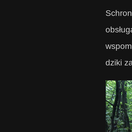
Schron
obsłu
wspoma
dziki z