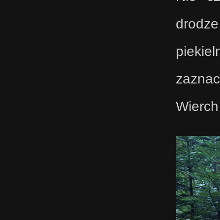
drodze 
piekie
zaznac
Wierch 