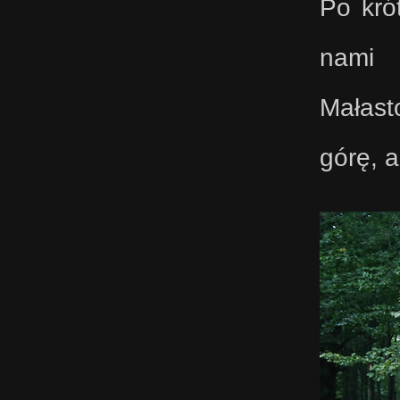
Po krót
nami 
Małast
górę, 