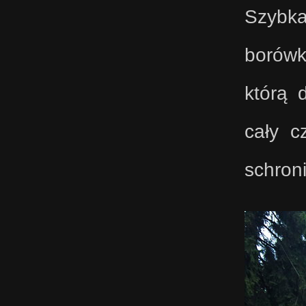
Szybk
borówk
którą 
cały c
schron