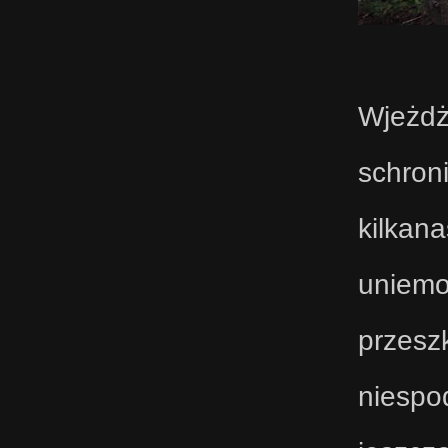
Wjeżdż
schro
kilkan
uniemo
przes
niespo