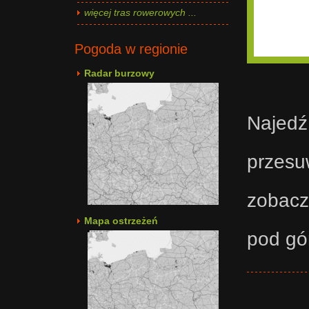
więcej tras rowerowych ...
Pogoda w regionie
Radar burzowy
Najedź
przesu
zobacz
Mapa ostrzeżeń
pod gó