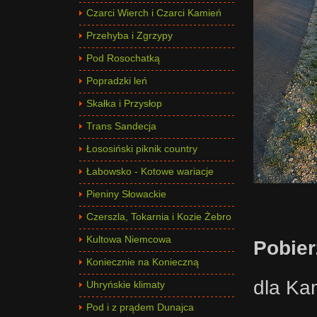
Czarci Wierch i Czarci Kamień
Przehyba i Zgrzypy
Pod Rosochatką
Popradzki leń
Skałka i Przysłop
Trans Sandecja
Łososiński piknik country
Łabowsko - Kotowe wariacje
Pieniny Słowackie
Czerszla, Tokarnia i Kozie Żebro
Kultowa Niemcowa
Pobier
Koniecznie na Konieczną
dla Ka
Uhryńskie klimaty
Pod i z prądem Dunajca