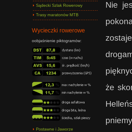
Nie je
Sądecki Szlak Rowerowy
Trasy maratonów MTB
pokonan
Wycieczki rowerowe
zostaj
oobjaśnienie piktogramów:
drogam
piękny
że sko
Helleń
pniemy
Postawne i Jaworze