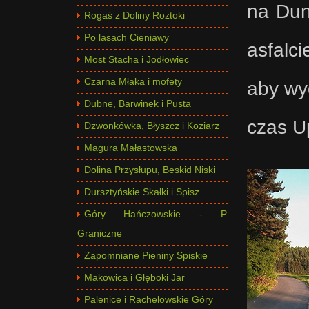
na Dun
Rogaś z Doliny Roztoki
Po lasach Cieniawy
asfalc
Most Stacha i Jodłowiec
Czarna Młaka i mofety
aby wy
Dubne, Barwinek i Pusta
czas Up 
Dzwonkówka, Błyszcz i Koziarz
Magura Małastowska
Dolina Przysłupu, Beskid Niski
Dursztyńskie Skałki i Spisz
Góry Hańczowskie - P.
Graniczne
Zapomniane Pieniny Spiskie
Makowica i Głęboki Jar
Palenice i Rachelowskie Góry