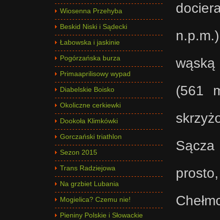
docier
Wiosenna Przehyba
Beskid Niski i Sądecki
n.p.m.
Łabowska i jaskinie
Pogórzańska burza
wąską 
Primaaprilisowy wypad
(561 m
Diabelskie Boisko
Okoliczne cerkiewki
skrzyż
Dookoła Klimkówki
Gorczański triathlon
Sącza 
Sezon 2015
Trans Radziejowa
prosto
Na grzbiet Lubania
Chełmc
Mogielica? Czemu nie!
Pieniny Polskie i Słowackie