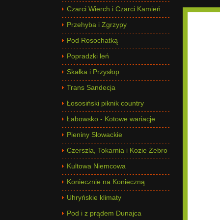
Czarci Wierch i Czarci Kamień
Przehyba i Zgrzypy
Pod Rosochatką
Popradzki leń
Skałka i Przysłop
Trans Sandecja
Łososiński piknik country
Łabowsko - Kotowe wariacje
Pieniny Słowackie
Czerszla, Tokarnia i Kozie Żebro
Kultowa Niemcowa
Koniecznie na Konieczną
Uhryńskie klimaty
Pod i z prądem Dunajca