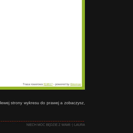
Trasa rowerowa
824617
- powered by
Bikemap
 lewej strony wykresu do prawej a zobaczysz,
NIECH MOC BĘDZIE Z WAMI:-) LAURA