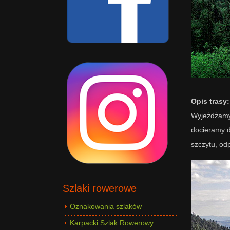
Opis trasy:
Wyjeżdżamy
docieramy d
szczytu, od
Szlaki rowerowe
Oznakowania szlaków
Karpacki Szlak Rowerowy