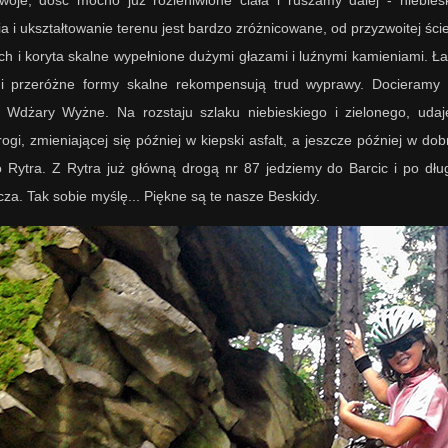
a i ukształtowanie terenu jest bardzo zróżnicowane, od przyzwoitej ście
h i koryta skalne wypełnione dużymi głazami i luźnymi kamieniami. Łatwo
s i przeróżne formy skalne rekompensują trud wyprawy. Docieramy
Wdżary Wyżne. Na rozstaju szlaku niebieskiego i zielonego, udaj
ogi, zmieniającej się później w kiepski asfalt, a jeszcze później w do
 Rytra. Z Rytra już główną drogą nr 87 jedziemy do Barcic i po dłu
a. Tak sobie myślę... Piękne są te nasze Beskidy.