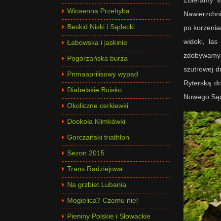
Wiosenna Przehyba
Nawierzchni
Beskid Niski i Sądecki
po korzeniac
widoki, la
Łabowska i jaskinie
zdobywamy 
Pogórzańska burza
szutrowej dr
Primaaprilisowy wypad
Ryterską do
Diabelskie Boisko
Nowego Sącz
Okoliczne cerkiewki
Dookoła Klimkówki
Gorczański triathlon
Sezon 2015
Trans Radziejowa
Na grzbiet Lubania
Mogielica? Czemu nie!
Pieniny Polskie i Słowackie