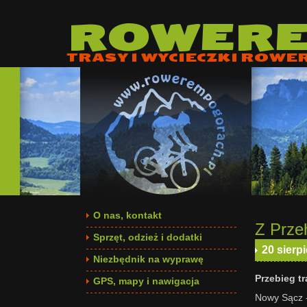
ROWER
TRASY I WYCIECZKI ROWE
O nas, kontakt
Z Prze
Sprzęt, odzież i dodatki
20 sierp
Niezbędnik na wyprawę
Przebieg tr
GPS, mapy i nawigacja
Nowy Sącz -