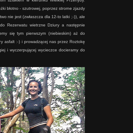
żki błotno - szutrowej, poprzez strome zjazdy
 nie jest (zwłaszcza dla 12-to latki ;-)), ale
 do Rezerwatu wietrzne Dziury a następnie
emy się tym pierwszym (niebieskim) aż do
bry asfalt :-) i prowadzącej nas przez Roztokę
giej i wyczerpującej wycieczce docieramy do