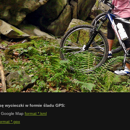
asę wycieczki w formie śladu GPS:
i Google Map
format *.kml
ormat *.gpx