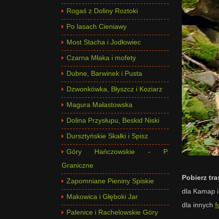
Rogaś z Doliny Roztoki
Po lasach Cieniawy
Most Stacha i Jodłowiec
Czarna Młaka i mofety
Dubne, Barwinek i Pusta
Dzwonkówka, Błyszcz i Koziarz
Magura Małastowska
Dolina Przysłupu, Beskid Niski
Dursztyńskie Skałki i Spisz
Góry Hańczowskie - P.
Graniczne
Pobierz tr
Zapomniane Pieniny Spiskie
dla Kamap 
Makowica i Głęboki Jar
dla innych
f
Palenice i Rachelowskie Góry