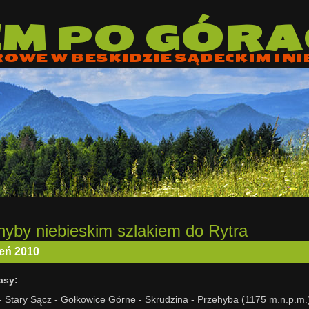
EM
PO
GÓRA
ROWE W BESKIDZIE SĄDECKIM I NI
hyby niebieskim szlakiem do Rytra
ień 2010
asy:
 Stary Sącz - Gołkowice Górne - Skrudzina - Przehyba (1175 m.n.p.m.