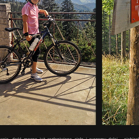
woje, dość mocno już rozleniwione ciała i ruszamy dalej - niebies