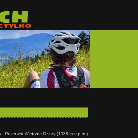
CH
E TYLKO
) - Rezerwat Wietrzne Dziury (1038 m.n.p.m.)