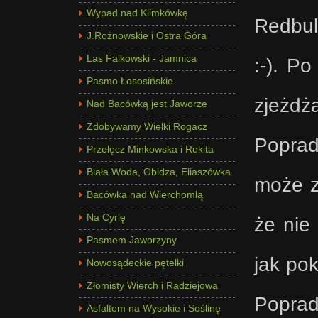
Wypad nad Klimkówkę
Redbula
J.Rożnowskie i Ostra Góra
Las Falkowski - Jamnica
:-). P
Pasmo Łososińskie
zjeżdż
Nad Bacówką jest Jaworze
Zdobywamy Wielki Rogacz
Poprad
Przełęcz Minkowska i Rokita
Biała Woda, Obidza, Eliaszówka
może z
Bacówka nad Wierchomlą
Na Cyrlę
że nie
Pasmem Jaworzyny
jak po
Nowosądeckie pętelki
Złomisty Wierch i Radziejowa
Poprad
Asfaltem na Wysokie i Soślinę