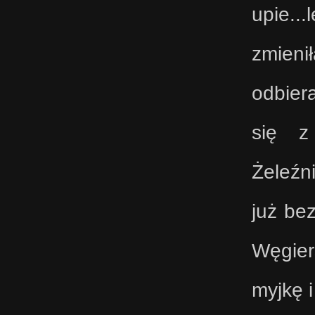
upie..
zmieni
odbiera
się z
Żeleźn
już be
Węgier
myjkę 