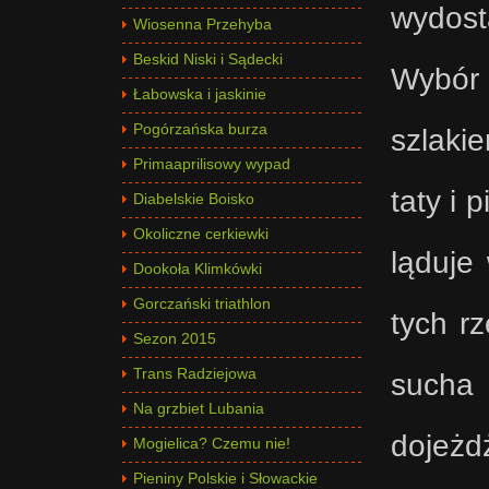
wydosta
Wiosenna Przehyba
Beskid Niski i Sądecki
Wybór 
Łabowska i jaskinie
Pogórzańska burza
szlaki
Primaaprilisowy wypad
taty i
Diabelskie Boisko
Okoliczne cerkiewki
ląduje 
Dookoła Klimkówki
Gorczański triathlon
tych rz
Sezon 2015
Trans Radziejowa
sucha
Na grzbiet Lubania
dojeżd
Mogielica? Czemu nie!
Pieniny Polskie i Słowackie