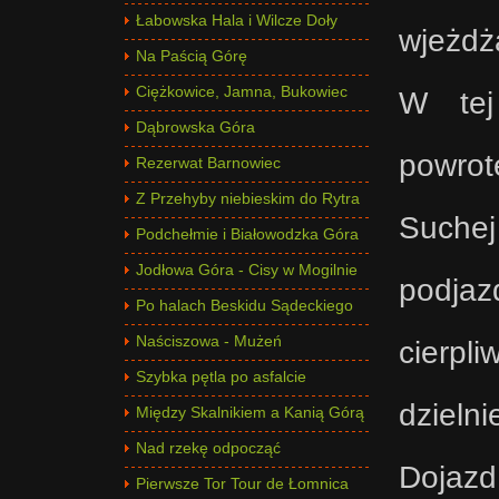
Łabowska Hala i Wilcze Doły
wjeżdż
Na Paścią Górę
Ciężkowice, Jamna, Bukowiec
W tej
Dąbrowska Góra
powrot
Rezerwat Barnowiec
Z Przehyby niebieskim do Rytra
Suchej
Podchełmie i Białowodzka Góra
Jodłowa Góra - Cisy w Mogilnie
podja
Po halach Beskidu Sądeckiego
Naściszowa - Mużeń
cierpl
Szybka pętla po asfalcie
dzieln
Między Skalnikiem a Kanią Górą
Nad rzekę odpocząć
Dojazd
Pierwsze Tor Tour de Łomnica