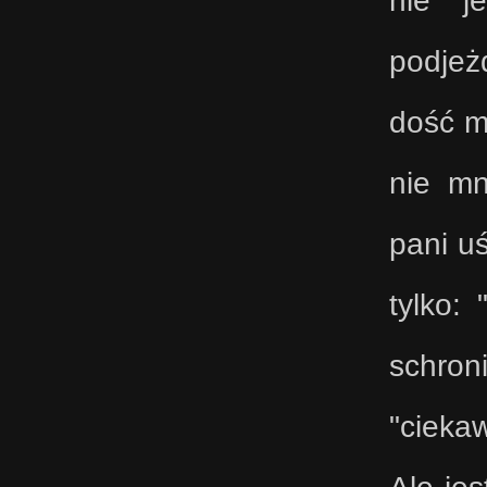
podjeż
dość my
nie mn
pani u
tylko:
schron
"ciekaw
Ale jes