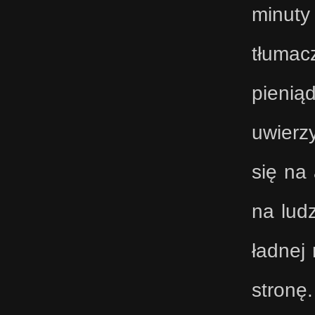
minuty
tłumac
pieniąd
uwierz
się na 
na lud
ładnej 
stronę