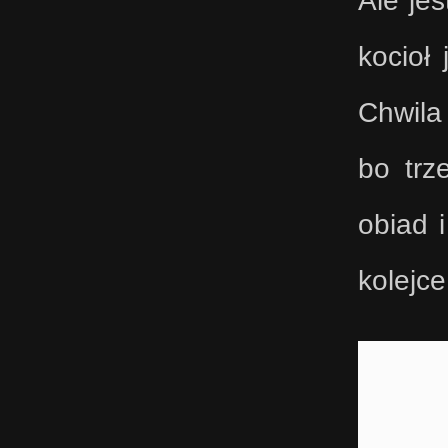
kocioł
Chwila
bo trz
obiad 
kolejce