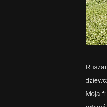
Rusza
dziewc
Moja f
odpiąć