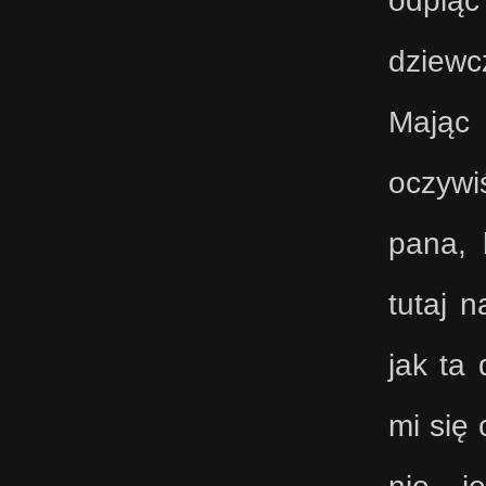
dziewcz
Mając 
oczywi
pana, 
tutaj 
jak ta
mi się 
nie j