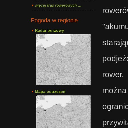
więcej tras rowerowych ...
rower
Pogoda w regionie
"akum
Radar burzowy
staraj
podjeż
rower.
można 
Mapa ostrzeżeń
ograni
przywi