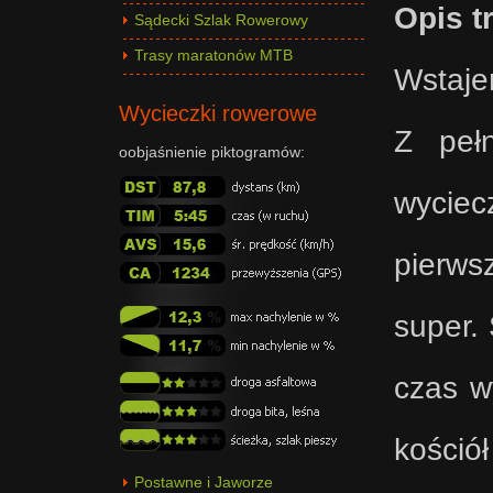
Opis t
Sądecki Szlak Rowerowy
Trasy maratonów MTB
Wstaje
Wycieczki rowerowe
Z peł
oobjaśnienie piktogramów:
wycie
pierws
super.
czas w
kośció
Postawne i Jaworze