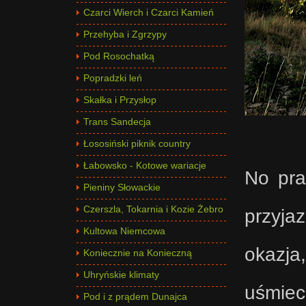
Czarci Wierch i Czarci Kamień
Przehyba i Zgrzypy
Pod Rosochatką
Popradzki leń
Skałka i Przysłop
Trans Sandecja
Łososiński piknik country
Łabowsko - Kotowe wariacje
No pra
Pieniny Słowackie
Czerszla, Tokarnia i Kozie Żebro
przyja
Kultowa Niemcowa
okazj
Koniecznie na Konieczną
Uhryńskie klimaty
uśmiec
Pod i z prądem Dunajca