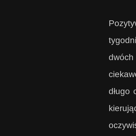
Pozyty
tygodn
dwóch 
ciekawe
długo 
kierują
oczywi