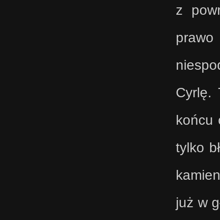
z powr
prawo
niespo
Cyrlę.
końcu o
tylko 
kamien
już w g