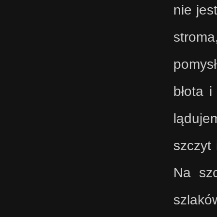
nie jes
stroma
pomysł
błota i
ląduje
szczyt 
Na szc
szlaków