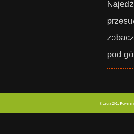
Najedź
przesu
zobacz
pod gó
© Laura 2011 Rowerem p